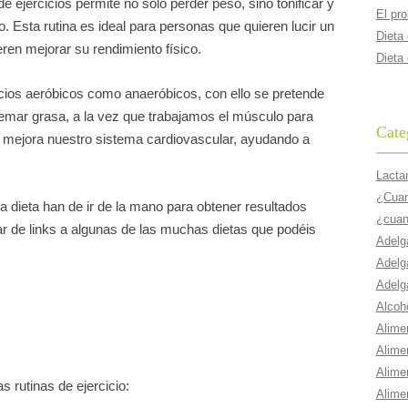
e ejercicios permite no sólo perder peso, sino tonificar y
El pr
. Esta rutina es ideal para personas que quieren lucir un
Dieta
eren mejorar su rendimiento físico.
Dieta
cios aeróbicos como anaeróbicos, con ello se pretende
uemar grasa, a la vez que trabajamos el músculo para
Cate
a mejora nuestro sistema cardiovascular, ayudando a
Lacta
¿Cuant
 dieta han de ir de la mano para obtener resultados
¿cuan
ar de links a algunas de las muchas dietas que podéis
Adelg
Adelg
Adelg
Alcoho
Alime
Alime
Alime
rutinas de ejercicio:
Alime