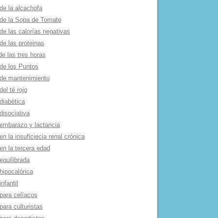
de la alcachofa
 de la Sopa de Tomate
de las calorí­as negativas
de las proteinas
de las tres horas
 de los Puntos
 de mantenimiento
del té rojo
diabética
disociativa
 embarazo y lactancia
en la insuficiecia renal crónica
en la tercera edad
equilibrada
hipocalórica
infantil
para celí­acos
para culturistas