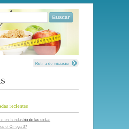
r:
Rutina de iniciación
as
adas recientes
s en la industria de las dietas
es el Omega 3?