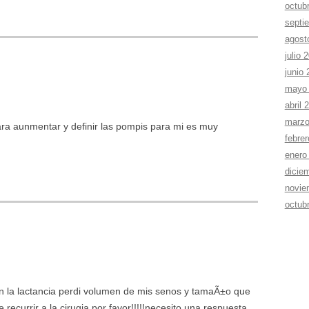
octub
septi
agost
julio 
junio
mayo
abril 
marzo
ara aunmentar y definir las pompis para mi es muy
febre
enero
dicie
novie
octub
 la lactancia perdi volumen de mis senos y tamaÃ±o que
recurrir a la cirugia por favor!!!!!necesito una respuesta