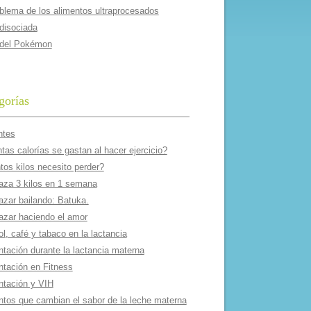
oblema de los alimentos ultraprocesados
 disociada
 del Pokémon
gorías
ntes
as calorí­as se gastan al hacer ejercicio?
tos kilos necesito perder?
aza 3 kilos en 1 semana
azar bailando: Batuka.
azar haciendo el amor
l, café y tabaco en la lactancia
ntación durante la lactancia materna
ntación en Fitness
ntación y VIH
ntos que cambian el sabor de la leche materna