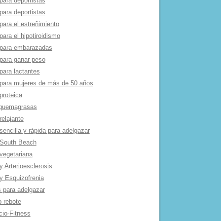
para deportistas
para deportistas
para el estreñimiento
para el hipotiroidismo
 para embarazadas
 para ganar peso
para lactantes
 para mujeres de más de 50 años
proteica
 quemagrasas
relajante
sencilla y rápida para adelgazar
 South Beach
 vegetariana
y Arterioesclerosis
 y Esquizofrenia
s para adelgazar
o rebote
cio-Fitness