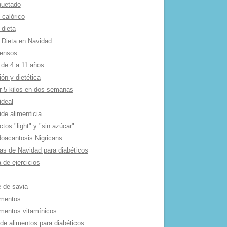
quetado
 calórico
 dieta
 Dieta en Navidad
tensos
 de 4 a 11 años
ión y dietética
r 5 kilos en dos semanas
ideal
de alimenticia
tos "light" y "sin azúcar"
oacantosis Nigricans
as de Navidad para diabéticos
 de ejercicios
e de savia
mentos
mentos vitamí­nicos
 de alimentos para diabéticos