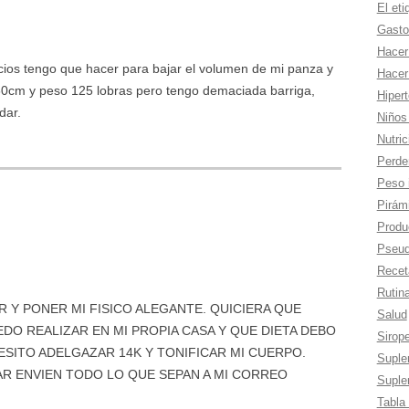
El eti
Gasto
Hacer
rcios tengo que hacer para bajar el volumen de mi panza y
Hacer
0cm y peso 125 lobras pero tengo demaciada barriga,
Hiper
dar.
Niños
Nutric
Perde
Peso 
Pirámi
Produc
Pseud
Recet
Rutina
 Y PONER MI FISICO ALEGANTE. QUICIERA QUE
Salud
DO REALIZAR EN MI PROPIA CASA Y QUE DIETA DEBO
Sirop
SITO ADELGAZAR 14K Y TONIFICAR MI CUERPO.
Suple
R ENVIEN TODO LO QUE SEPAN A MI CORREO
Suple
Tabla