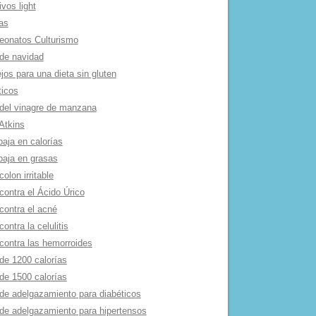
ivos light
as
onatos Culturismo
de navidad
os para una dieta sin gluten
ticos
 del vinagre de manzana
Atkins
baja en calorí­as
baja en grasas
colon irritable
contra el Ácido Úrico
contra el acné
contra la celulitis
 contra las hemorroides
de 1200 calorí­as
de 1500 calorí­as
 de adelgazamiento para diabéticos
 de adelgazamiento para hipertensos