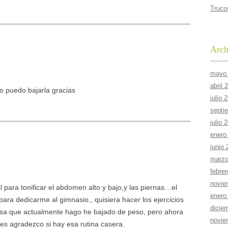
Truco
Arch
mayo
abril 
o puedo bajarla gracias
julio 
septi
julio 
enero
junio
marzo
febre
novie
l para tonificar el abdomen alto y bajo,y las piernas…el
enero
ra dedicarme al gimnasio,, quisiera hacer los ejercicios
dicie
rosa que actualmente hago he bajado de peso, pero ahora
novie
les agradezco si hay esa rutina casera.