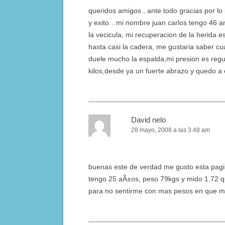
queridos amigos , ante todo gracias por lo
y exito…mi nombre juan carlos tengo 46 an
la vecicula, mi recuperacion de la herida 
hasta casi la cadera, me gustaria saber c
duele mucho la espalda,mi presion es regu
kilos,desde ya un fuerte abrazo y quedo a
David nelo
28 mayo, 2008 a las 3:48 am
buenas este de verdad me gusto esta pag
tengo 25 aÃ±os, peso 79kgs y mido 1.72 qui
para no sentirme con mas pesos en que 