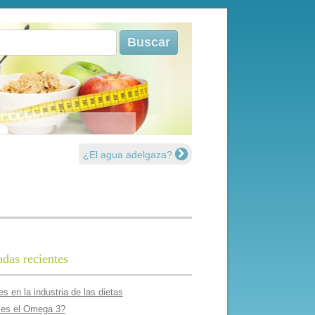
r:
¿El agua adelgaza?
adas recientes
s en la industria de las dietas
es el Omega 3?