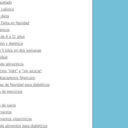
quetado
 calórico
 dieta
 Dieta en Navidad
tensos
 de 4 a 11 años
ión y dietética
r 5 kilos en dos semanas
ideal
de alimenticia
tos "light" y "sin azúcar"
oacantosis Nigricans
as de Navidad para diabéticos
 de ejercicios
e de savia
mentos
mentos vitamí­nicos
 de alimentos para diabéticos