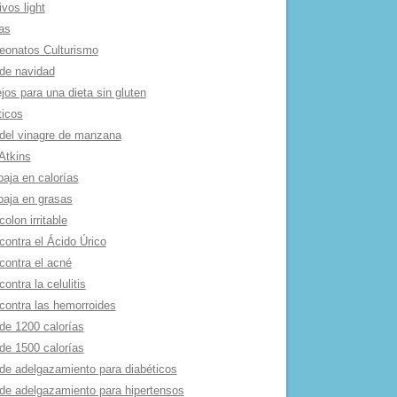
ivos light
as
onatos Culturismo
de navidad
os para una dieta sin gluten
ticos
 del vinagre de manzana
Atkins
baja en calorí­as
baja en grasas
colon irritable
contra el Ácido Úrico
contra el acné
contra la celulitis
 contra las hemorroides
de 1200 calorí­as
de 1500 calorí­as
 de adelgazamiento para diabéticos
 de adelgazamiento para hipertensos