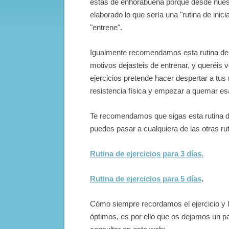
estás de enhorabuena porque desde nuest
elaborado lo que sería una "rutina de inic
"entrene".
Igualmente recomendamos esta rutina de ej
motivos dejasteis de entrenar, y queréis v
ejercicios pretende hacer despertar a tu
resistencia física y empezar a quemar e
Te recomendamos que sigas esta rutina d
puedes pasar a cualquiera de las otras r
Rutina de ejercicios para 3 días.
Rutina de ejercicios para 5 días
.
Cómo siempre recordamos el ejercicio y la
óptimos, es por ello que os dejamos un p