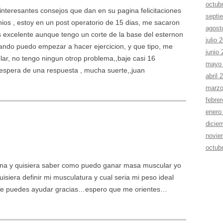
octub
 interesantes consejos que dan en su pagina felicitaciones
septi
ios , estoy en un post operatorio de 15 dias, me sacaron
agost
es excelente aunque tengo un corte de la base del esternon
julio 
uando puedo empezar a hacer ejercicion, y que tipo, me
junio
lar, no tengo ningun otrop problema,,baje casi 16
mayo
 espera de una respuesta , mucha suerte,,juan
abril 
marzo
febre
enero
dicie
novie
octub
ina y quisiera saber como puedo ganar masa muscular yo
siera definir mi musculatura y cual seria mi peso ideal
me puedes ayudar gracias…espero que me orientes…