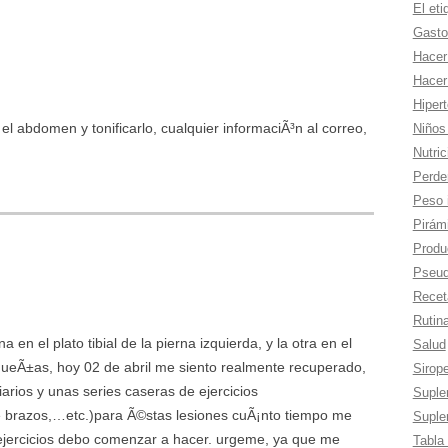
El eti
Gasto
Hacer
Hacer
Hiper
l abdomen y tonificarlo, cualquier informaciÃ³n al correo,
Niños
Nutric
Perde
Peso 
Pirámi
Produc
Pseud
Recet
Rutina
a en el plato tibial de la pierna izquierda, y la otra en el
Salud
ueÃ±as, hoy 02 de abril me siento realmente recuperado,
Sirop
diarios y unas series caseras de ejercicios
Suple
 de brazos,…etc.)para Ã©stas lesiones cuÃ¡nto tiempo me
Suple
ejercicios debo comenzar a hacer. urgeme, ya que me
Tabla