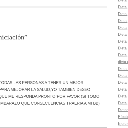
Dieta 
Dieta 
Dieta 
Dieta 
Dieta
Dieta
niciación
”
Dieta 
Dieta
Dieta 
dieta
Dieta 
Dieta 
Dieta
 TODAS LAS PERSONAS A TENER UN MEJOR
Dieta
 PARA MEJORAR LA SALUD,YO TAMBIEN DESEO
Dieta 
QUE ME RESPONDA PRONTO`POR FAVOR (SI TOMO
Dieta
EMBARAZO QUE CONSECUENCIAS TRAERIA A MI BB)
Dieta
Efect
Ejerci