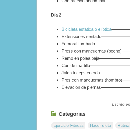
Contracción abdominal————
Día 2
Bicicleta estática o elíptica
——————
Extensiones sentado——————
Femoral tumbado————————
Press con mancuernas (pecho
Remo en polea baja——————
Curl de martillo—————————
Jalon triceps cuerda——————
Pres con mancuernas (hombro
Elevación de piernas—————
Escrito e
Categorías
Ejercicio-Fitness
Hacer dieta
Rutina 