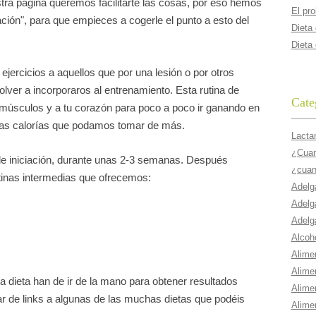
ra pagina queremos facilitarte las cosas, por eso hemos
El pr
iación", para que empieces a cogerle el punto a esto del
Dieta
Dieta
ercicios a aquellos que por una lesión o por otros
olver a incorporaros al entrenamiento. Esta rutina de
Cate
s músculos y a tu corazón para poco a poco ir ganando en
sas calorías que podamos tomar de más.
Lacta
¿Cuant
e iniciación, durante unas 2-3 semanas. Después
¿cuan
utinas intermedias que ofrecemos:
Adelg
Adelg
Adelg
Alcoho
Alime
Alime
 dieta han de ir de la mano para obtener resultados
Alime
ar de links a algunas de las muchas dietas que podéis
Alime