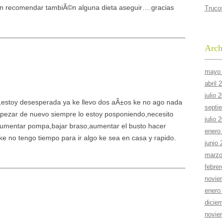
en recomendar tambiÃ©n alguna dieta aseguir….gracias
Truco
Arch
mayo
abril 
julio 
,estoy desesperada ya ke llevo dos aÃ±os ke no ago nada
septi
mpezar de nuevo siempre lo estoy posponiendo,necesito
julio 
a,aumentar pompa,bajar braso,aumentar el busto hacer
enero
e no tengo tiempo para ir algo ke sea en casa y rapido.
junio
marzo
febre
novie
enero
dicie
novie