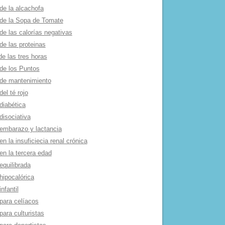
de la alcachofa
 de la Sopa de Tomate
de las calorí­as negativas
de las proteinas
de las tres horas
 de los Puntos
 de mantenimiento
del té rojo
diabética
disociativa
 embarazo y lactancia
en la insuficiecia renal crónica
en la tercera edad
equilibrada
hipocalórica
infantil
para celí­acos
para culturistas