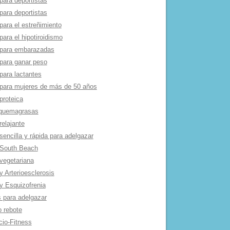
para deportistas
para deportistas
para el estreñimiento
para el hipotiroidismo
 para embarazadas
 para ganar peso
para lactantes
 para mujeres de más de 50 años
proteica
 quemagrasas
relajante
sencilla y rápida para adelgazar
 South Beach
 vegetariana
y Arterioesclerosis
 y Esquizofrenia
s para adelgazar
o rebote
cio-Fitness