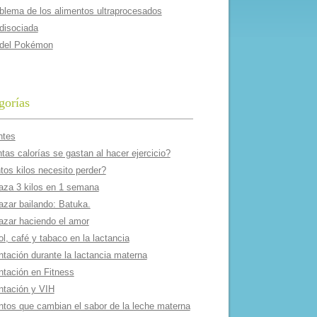
oblema de los alimentos ultraprocesados
 disociada
 del Pokémon
gorías
ntes
as calorí­as se gastan al hacer ejercicio?
tos kilos necesito perder?
aza 3 kilos en 1 semana
azar bailando: Batuka.
azar haciendo el amor
l, café y tabaco en la lactancia
ntación durante la lactancia materna
ntación en Fitness
ntación y VIH
ntos que cambian el sabor de la leche materna