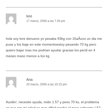
lore
17 marzo, 2006 a las 7:26 pm
hola soy lore denuevo yo pesaba 93kg con 16aÃ±os un dia me
puse y los baje en este momentoestoy pesando 70 kg pero
quiero bajar mas me podrian ayudar gracias los perdi en 4
meses maso menos a los kg
Ana
20 marzo, 2006 a las 10:15 pm
Auxilio!, necesito ayuda, mido 1.57 y peso 70 ks, el problema
es que por mi edad es mas dificil perder el peso sobrante ( 52