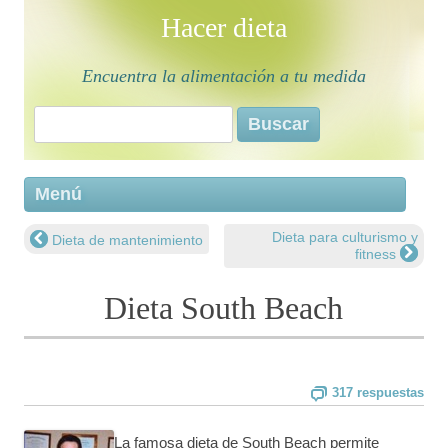
Hacer dieta
Encuentra la alimentación a tu medida
Buscar:
Saltar 
Menú
conten
Dieta para culturismo y
Dieta de mantenimiento
Navegación de entradas
fitness
Dieta South Beach
317 respuestas
La famosa dieta de South Beach permite