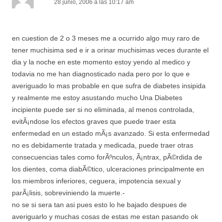
28 junio, 2006 a las 10:17 am
en cuestion de 2 o 3 meses me a ocurrido algo muy raro de
tener muchisima sed e ir a orinar muchisimas veces durante el
dia y la noche en este momento estoy yendo al medico y
todavia no me han diagnosticado nada pero por lo que e
averiguado lo mas probable en que sufra de diabetes insipida
y realmente me estoy asustando mucho Una Diabetes
incipiente puede ser si no eliminada, al menos controlada,
evitÃ¡ndose los efectos graves que puede traer esta
enfermedad en un estado mÃ¡s avanzado. Si esta enfermedad
no es debidamente tratada y medicada, puede traer otras
consecuencias tales como forÃºnculos, Ã¡ntrax, pÃ©rdida de
los dientes, coma diabÃ©tico, ulceraciones principalmente en
los miembros inferiores, ceguera, impotencia sexual y
parÃ¡lisis, sobreviniendo la muerte.-
no se si sera tan asi pues esto lo he bajado despues de
averiguarlo y muchas cosas de estas me estan pasando ok