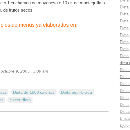
Dieta 
e o 1 cucharada de mayonesa o 10 gr. de mantequilla o
Dieta 
r. de frutos secos.
Dieta 
Dieta 
plos de menús ya elaborados en:
Dieta
Dieta
Dieta 
Dieta
Dieta 
dieta
Dieta 
 octubre 9, 2005 , 3:09 am
Dieta 
Dieta
Dieta
asas
Dieta de 1500 calorí­as
Dieta equilibrada
Dieta 
ar
Hacer dieta
Dieta
Dieta
Efect
Ejerci