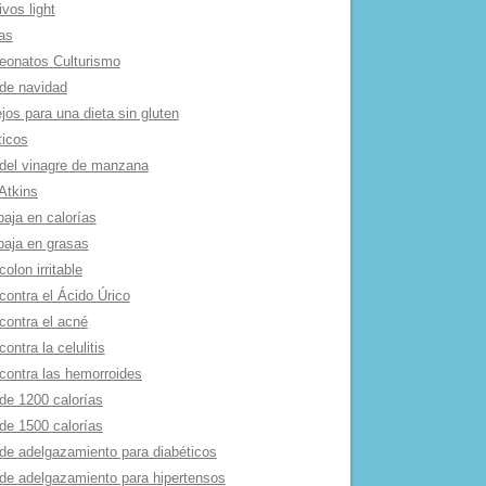
ivos light
as
onatos Culturismo
de navidad
os para una dieta sin gluten
ticos
 del vinagre de manzana
Atkins
baja en calorí­as
baja en grasas
colon irritable
contra el Ácido Úrico
contra el acné
contra la celulitis
 contra las hemorroides
de 1200 calorí­as
de 1500 calorí­as
 de adelgazamiento para diabéticos
 de adelgazamiento para hipertensos