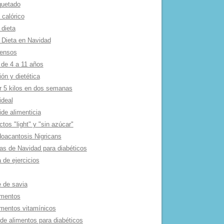
quetado
 calórico
 dieta
 Dieta en Navidad
tensos
 de 4 a 11 años
ión y dietética
r 5 kilos en dos semanas
ideal
de alimenticia
tos "light" y "sin azúcar"
oacantosis Nigricans
as de Navidad para diabéticos
 de ejercicios
e de savia
mentos
mentos vitamí­nicos
 de alimentos para diabéticos