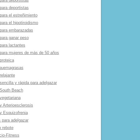
para deportistas
para deportistas
para el estreñimiento
para el hipotiroidismo
 para embarazadas
 para ganar peso
para lactantes
 para mujeres de más de 50 años
proteica
 quemagrasas
relajante
sencilla y rápida para adelgazar
 South Beach
 vegetariana
y Arterioesclerosis
 y Esquizofrenia
s para adelgazar
o rebote
cio-Fitness