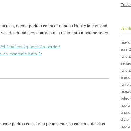
Truco
rtículos, donde podrás conocer tu peso ideal y la cantidad
Arch
tu salud, además encontrarás una dieta para mantenerte en
mayo
2%bfcuantos-kg-necesito-perder/
abril 
ta-de-mantenimiento-2/
julio 
septi
julio 
enero
junio
marzo
febre
novie
enero
dicie
donde podrás calcular tu peso ideal y la cantidad de kilos
novie