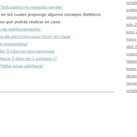
octub
2%bfcuantos-kg-necesito-perder/
septi
 en los cuales propongo algunos consejos dietéticos
agost
os que podrás realizar en casa:
julio 
n-de-adelgazamiento/
junio
na-de-ejercicios-para-hacer-en-casa/
mayo
a-vegetariana/
abril 
der-5-kilos-en-dos-semanas/
marzo
lgaza-3-kilos-en-1-semana-2/
febre
2%bfel-agua-adelgaza/
enero
dicie
novie
octub