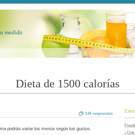
Busca
tu medida
Dieta de 1500 calorí­as
Entr
534 respuestas
Fraude
sma podrás variar los menús según tus gustos.
¿Qué 