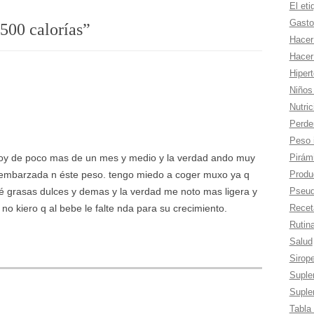
El eti
Gasto
500 calorí­as
”
Hacer
Hacer
Hiper
Niños
Nutric
Perde
Peso 
Pirámi
oy de poco mas de un mes y medio y la verdad ando muy
Produc
 embarzada n éste peso. tengo miedo a coger muxo ya q
Pseud
té grasas dulces y demas y la verdad me noto mas ligera y
Recet
no kiero q al bebe le falte nda para su crecimiento.
Rutina
Salud
Sirop
Suple
Suple
Tabla