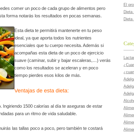
El pr
 puedes comer un poco de cada grupo de alimentos pero
Dieta
 esta forma notarás los resultados en pocas semanas.
Dieta
Esta dieta te permitirá mantenerte en tu peso
ideal, ya que aporta todos los nutrientes
Cate
esenciales que tu cuerpo necesita. Además si
acompañas esta dieta de un poco de ejercicio
Lacta
suave (caminar, subir y bajar escaleras,…) verás
¿Cuant
como los resultados se aceleran y en poco
¿cuan
tiempo pierdes esos kilos de más.
Adelg
Adelg
Ventajas de esta dieta:
Adelg
Alcoho
. Ingiriendo 1500 calorías al día te aseguras de estar
Alime
adas para un ritmo de vida saludable.
Alime
Alime
uirás las tallas poco a poco, pero también te costará
Alime