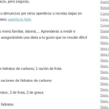
acio, pero seguras.
Aperit
Bebid
 almuerzos por otros aperitivos o recetas bajas en
Campe
sobre:
aperitivos light
.
Cena 
Consej
u menú familiar, laboral,… Aprenderás a medir e
Diabé
Dieta
asegurándote una dieta a tu gusto que no resulte difícil
Dieta 
dieta 
dieta 
Dieta 
Dieta 
 hidratos de carbono, 1 ración de fruta
Dieta 
Dieta 
 raciones de hidratos de carbono
Dieta
Dieta 
atos, 2 de fruta, 2 de grasa
Dieta 
Dieta
 hidratos
Dieta