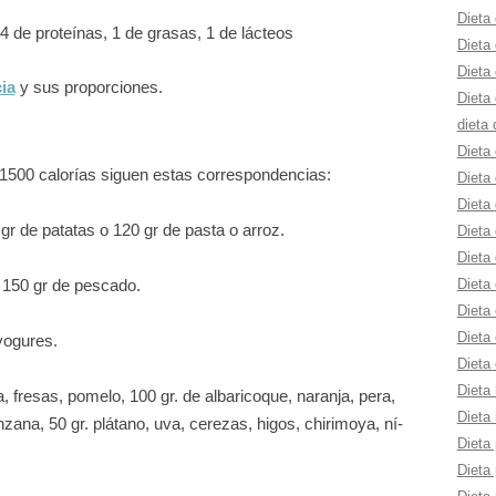
Dieta 
4 de proteínas, 1 de grasas, 1 de lácteos
Dieta
Dieta 
ia
y sus proporciones.
Dieta 
dieta 
Dieta
1500 calorí­as siguen estas correspondencias:
Dieta
Dieta 
gr de patatas o 120 gr de pasta o arroz.
Dieta 
Dieta 
Dieta
 150 gr de pescado.
Dieta 
Dieta 
yogures.
Dieta 
Dieta 
, fresas, pomelo, 100 gr. de albaricoque, naranja, pera,
Dieta 
nzana, 50 gr. plátano, uva, cerezas, higos, chirimoya, ní­
Dieta 
Dieta 