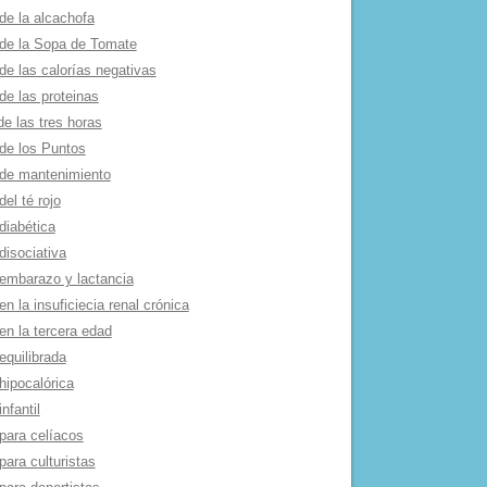
de la alcachofa
 de la Sopa de Tomate
de las calorí­as negativas
de las proteinas
de las tres horas
 de los Puntos
 de mantenimiento
del té rojo
diabética
disociativa
 embarazo y lactancia
en la insuficiecia renal crónica
en la tercera edad
equilibrada
hipocalórica
infantil
para celí­acos
para culturistas