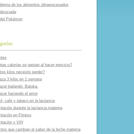
oblema de los alimentos ultraprocesados
 disociada
 del Pokémon
gorías
ntes
as calorí­as se gastan al hacer ejercicio?
tos kilos necesito perder?
aza 3 kilos en 1 semana
azar bailando: Batuka.
azar haciendo el amor
l, café y tabaco en la lactancia
ntación durante la lactancia materna
ntación en Fitness
ntación y VIH
ntos que cambian el sabor de la leche materna