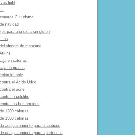
ivos light
as
onatos Culturismo
de navidad
os para una dieta sin gluten
ticos
 del vinagre de manzana
Atkins
baja en calorí­as
baja en grasas
colon irritable
contra el Ácido Úrico
contra el acné
contra la celulitis
 contra las hemorroides
de 1200 calorí­as
de 1500 calorí­as
 de adelgazamiento para diabéticos
 de adelgazamiento para hipertensos