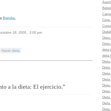
Aperit
Bebid
Campe
la
Batuka.
Cena 
Consej
Diabé
 octubre 18, 2005 , 3:00 pm
Dieta
Dieta 
dieta 
Hacer dieta
dieta 
Dieta 
Dieta 
Dieta 
Dieta 
Dieta
 a la dieta: El ejercicio.
”
Dieta 
Dieta 
Dieta
Dieta