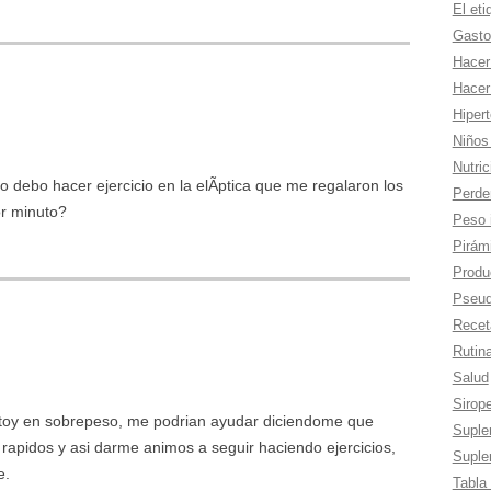
El eti
Gasto
Hacer
Hacer
Hiper
Niños
Nutric
debo hacer ejercicio en la elÃ­ptica que me regalaron los
Perde
or minuto?
Peso 
Pirámi
Produc
Pseud
Recet
Rutina
Salud
Sirop
stoy en sobrepeso, me podrian ayudar diciendome que
Suple
 rapidos y asi darme animos a seguir haciendo ejercicios,
Suple
e.
Tabla