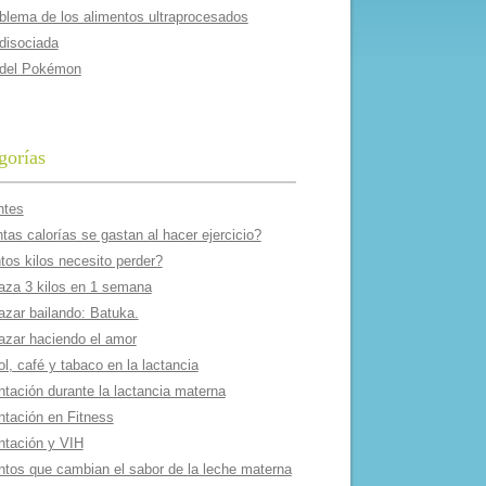
oblema de los alimentos ultraprocesados
 disociada
 del Pokémon
gorías
ntes
as calorí­as se gastan al hacer ejercicio?
tos kilos necesito perder?
aza 3 kilos en 1 semana
azar bailando: Batuka.
azar haciendo el amor
l, café y tabaco en la lactancia
ntación durante la lactancia materna
ntación en Fitness
ntación y VIH
ntos que cambian el sabor de la leche materna