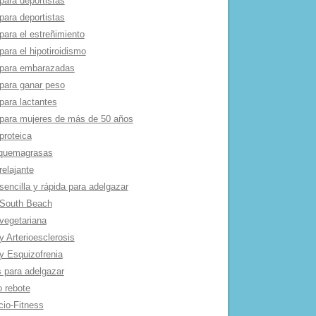
para deportistas
para deportistas
para el estreñimiento
para el hipotiroidismo
 para embarazadas
 para ganar peso
para lactantes
 para mujeres de más de 50 años
proteica
 quemagrasas
relajante
sencilla y rápida para adelgazar
 South Beach
 vegetariana
y Arterioesclerosis
 y Esquizofrenia
s para adelgazar
o rebote
cio-Fitness