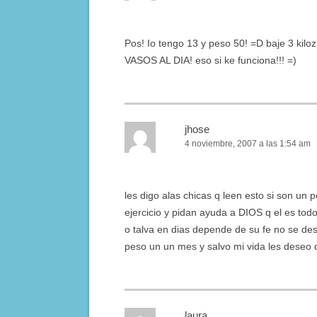
Pos! Io tengo 13 y peso 50! =D baje 3 ki
VASOS AL DIA! eso si ke funciona!!! =)
jhose
4 noviembre, 2007 a las 1:54 am
les digo alas chicas q leen esto si son un 
ejercicio y pidan ayuda a DIOS q el es to
o talva en dias depende de su fe no se de
peso un un mes y salvo mi vida les deseo q
laura