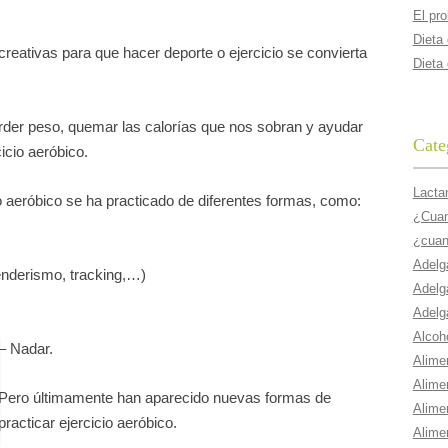
El pr
Dieta
reativas para que hacer deporte o ejercicio se convierta
Dieta
erder peso, quemar las calorías que nos sobran y ayudar
Cate
icio aeróbico.
Lacta
io aeróbico se ha practicado de diferentes formas, como:
¿Cuant
¿cuan
Adelg
nderismo, tracking,…)
Adelg
Adelg
Alcoho
– Nadar.
Alime
Alime
Pero últimamente han aparecido nuevas formas de
Alime
practicar ejercicio aeróbico.
Alime