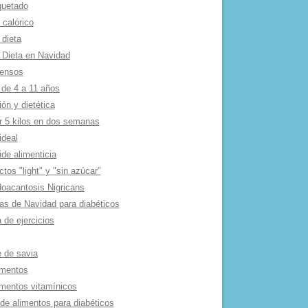
quetado
 calórico
 dieta
 Dieta en Navidad
tensos
 de 4 a 11 años
ión y dietética
r 5 kilos en dos semanas
ideal
de alimenticia
tos "light" y "sin azúcar"
oacantosis Nigricans
as de Navidad para diabéticos
 de ejercicios
e de savia
mentos
mentos vitamí­nicos
 de alimentos para diabéticos