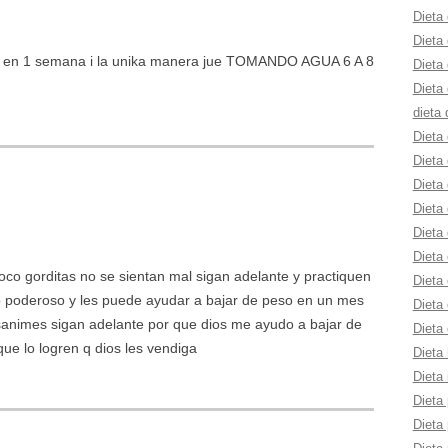
Dieta 
Dieta
loz en 1 semana i la unika manera jue TOMANDO AGUA 6 A 8
Dieta 
Dieta 
dieta 
Dieta
Dieta
Dieta 
Dieta 
Dieta 
Dieta
poco gorditas no se sientan mal sigan adelante y practiquen
Dieta 
do poderoso y les puede ayudar a bajar de peso en un mes
Dieta 
sanimes sigan adelante por que dios me ayudo a bajar de
Dieta 
ue lo logren q dios les vendiga
Dieta 
Dieta 
Dieta 
Dieta 