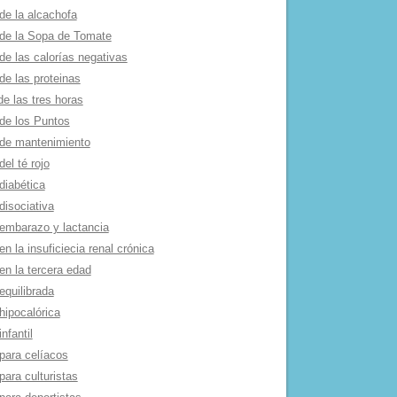
de la alcachofa
 de la Sopa de Tomate
de las calorí­as negativas
de las proteinas
de las tres horas
 de los Puntos
 de mantenimiento
del té rojo
diabética
disociativa
 embarazo y lactancia
en la insuficiecia renal crónica
en la tercera edad
equilibrada
hipocalórica
infantil
para celí­acos
para culturistas