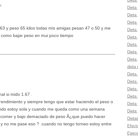
Dieta 
m
Dieta 
Dieta 
Dieta 
63 y peso 65 kilos todas mis amigas pesan 47 o 50 y me
Dieta
r como bajar peso en mui poco tiempo
Dieta
Dieta 
Dieta
Dieta 
dieta
Dieta 
Dieta 
Dieta
al si mido 1.67 .
Dieta
 rendimiento y siempre tengo que estar haciendo el peso o
Dieta 
ndo estoy sola y cuando me queda como una semana
Dieta
n comer y bajo demaciado de peso Â¿que puedo hacer
Dieta
y no me pase eso ? .cuando no tengo torneo estoy entre
Efect
Ejerci