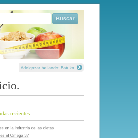
r:
Adelgazar bailando: Batuka.
icio.
adas recientes
s en la industria de las dietas
es el Omega 3?