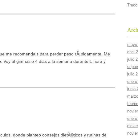
Truco
Arch
mayo
abril 
 Que me recomendais para perder peso rÃ¡pidamente. Me
julio 
yo. Voy al gimnasio 4 dias a la semana durante 1 hora y
septi
julio 
enero
junio
marzo
febre
novie
enero
dicie
novie
­culos, donde planteo consejos dietÃ©ticos y rutinas de