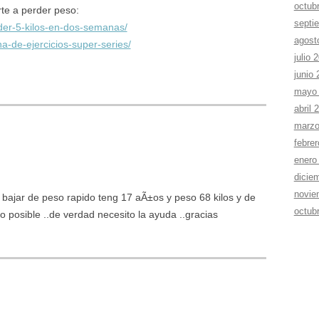
octub
rte a perder peso:
septi
der-5-kilos-en-dos-semanas/
agost
a-de-ejercicios-super-series/
julio 
junio
mayo
abril 
marzo
febre
enero
dicie
novie
ajar de peso rapido teng 17 aÃ±os y peso 68 kilos y de
octub
o posible ..de verdad necesito la ayuda ..gracias