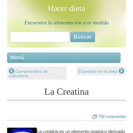
Hacer dieta
Encuentra la alimentación a tu medida
Buscar:
Saltar 
Menú
conten
Campeonatos de
El potasio en la dieta
Navegación de entradas
culturismo
La Creatina
752 respuestas
La creatina es un elemento orgánico derivado