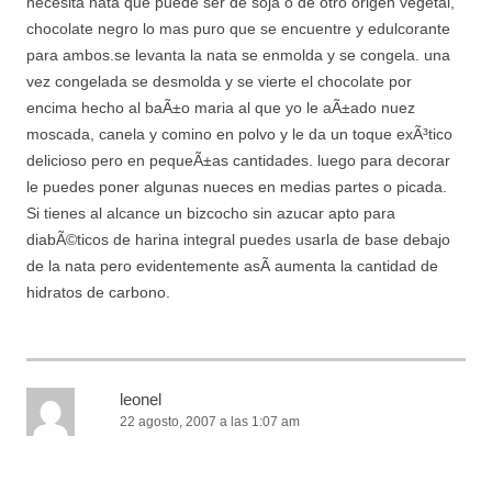
necesita nata que puede ser de soja o de otro origen vegetal,
chocolate negro lo mas puro que se encuentre y edulcorante
para ambos.se levanta la nata se enmolda y se congela. una
vez congelada se desmolda y se vierte el chocolate por
encima hecho al baÃ±o maria al que yo le aÃ±ado nuez
moscada, canela y comino en polvo y le da un toque exÃ³tico
delicioso pero en pequeÃ±as cantidades. luego para decorar
le puedes poner algunas nueces en medias partes o picada.
Si tienes al alcance un bizcocho sin azucar apto para
diabÃ©ticos de harina integral puedes usarla de base debajo
de la nata pero evidentemente asÃ­ aumenta la cantidad de
hidratos de carbono.
leonel
22 agosto, 2007 a las 1:07 am