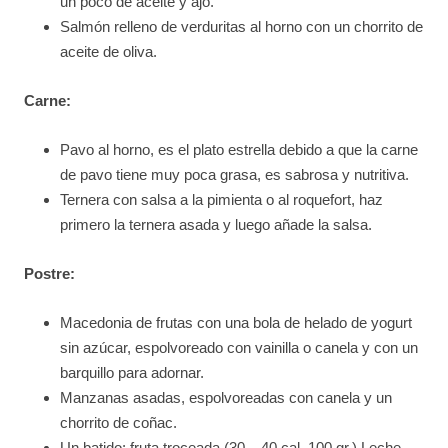
un poco de aceite y ajo.
Salmón relleno de verduritas al horno con un chorrito de
aceite de oliva.
Carne:
Pavo al horno, es el plato estrella debido a que la carne
de pavo tiene muy poca grasa, es sabrosa y nutritiva.
Ternera con salsa a la pimienta o al roquefort, haz
primero la ternera asada y luego añade la salsa.
Postre:
Macedonia de frutas con una bola de helado de yogurt
sin azúcar, espolvoreado con vainilla o canela y con un
barquillo para adornar.
Manzanas asadas, espolvoreadas con canela y un
chorrito de coñac.
Un batido: fruta troceada (30 – 40 cal. 100 gr.) Leche