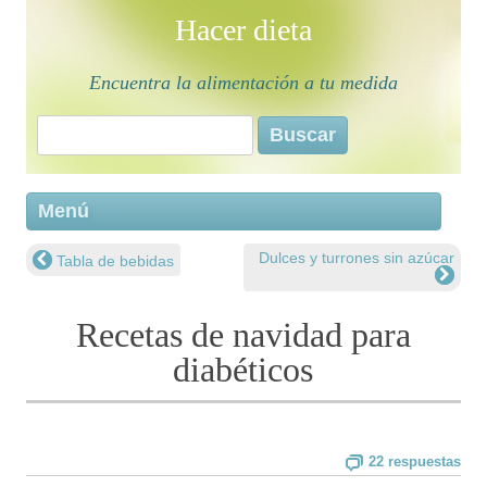
Hacer dieta
Encuentra la alimentación a tu medida
Buscar:
Saltar 
Menú
conten
Dulces y turrones sin azúcar
Tabla de bebidas
Navegación de entradas
Recetas de navidad para
diabéticos
22 respuestas