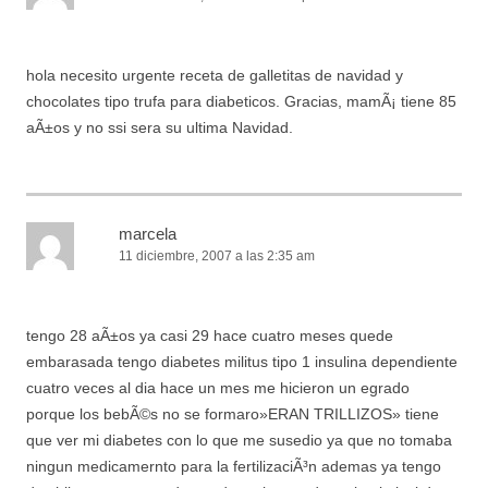
hola necesito urgente receta de galletitas de navidad y
chocolates tipo trufa para diabeticos. Gracias, mamÃ¡ tiene 85
aÃ±os y no ssi sera su ultima Navidad.
marcela
11 diciembre, 2007 a las 2:35 am
tengo 28 aÃ±os ya casi 29 hace cuatro meses quede
embarasada tengo diabetes militus tipo 1 insulina dependiente
cuatro veces al dia hace un mes me hicieron un egrado
porque los bebÃ©s no se formaro»ERAN TRILLIZOS» tiene
que ver mi diabetes con lo que me susedio ya que no tomaba
ningun medicamernto para la fertilizaciÃ³n ademas ya tengo