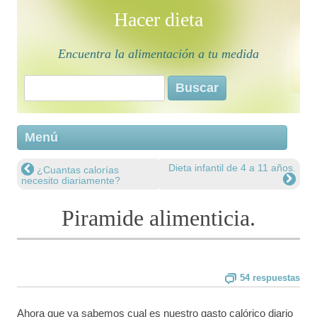
Hacer dieta
Encuentra la alimentación a tu medida
Buscar:
Saltar 
Menú
conten
Dieta infantil de 4 a 11 años.
¿Cuantas calorí­as
Navegación de entradas
necesito diariamente?
Piramide alimenticia.
54 respuestas
Ahora que ya sabemos cual es nuestro gasto calórico diario