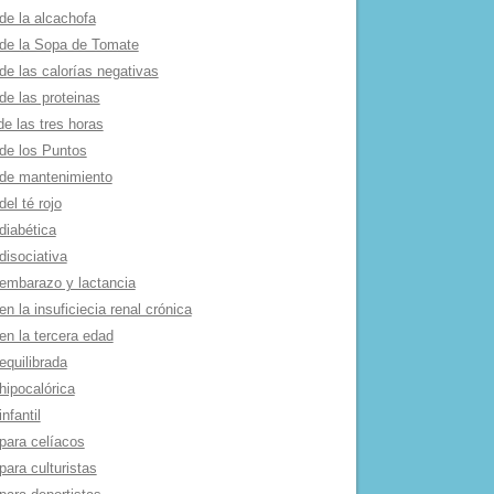
de la alcachofa
 de la Sopa de Tomate
de las calorí­as negativas
de las proteinas
de las tres horas
 de los Puntos
 de mantenimiento
del té rojo
diabética
disociativa
 embarazo y lactancia
en la insuficiecia renal crónica
en la tercera edad
equilibrada
hipocalórica
infantil
para celí­acos
para culturistas