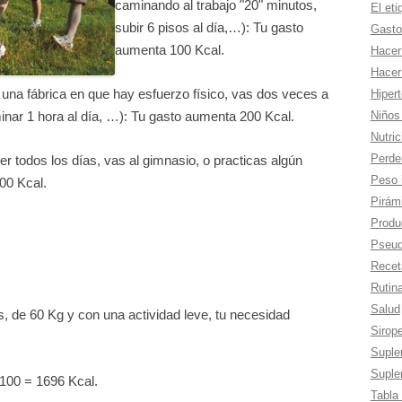
caminando al trabajo "20" minutos,
El eti
subir 6 pisos al día,…): Tu gasto
Gasto
aumenta 100 Kcal.
Hacer
Hacer
n una fábrica en que hay esfuerzo físico, vas dos veces a
Hiper
Niños
minar 1 hora al día, …): Tu gasto aumenta 200 Kcal.
Nutric
Perde
rer todos los días, vas al gimnasio, o practicas algún
Peso 
00 Kcal.
Pirámi
Produc
Pseud
Recet
Rutina
Salud
, de 60 Kg y con una actividad leve, tu necesidad
Sirop
Suple
Suple
100 = 1696 Kcal.
Tabla