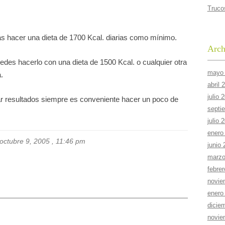
Truco
ás hacer una dieta de 1700 Kcal. diarias como mínimo.
Arch
uedes hacerlo con una dieta de 1500 Kcal. o cualquier otra
mayo
.
abril 
julio 
 resultados siempre es conveniente hacer un poco de
septi
julio 
enero
 octubre 9, 2005 , 11:46 pm
junio
marzo
febre
novie
enero
dicie
novie