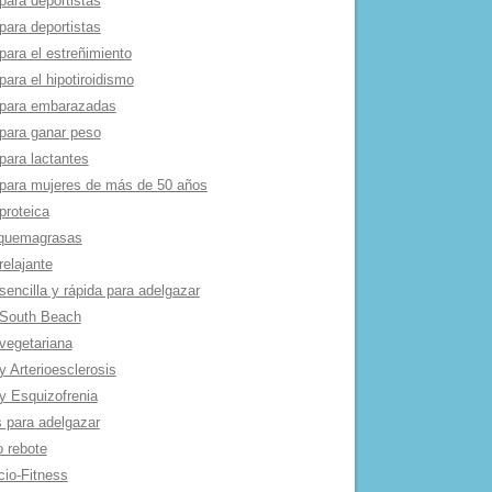
para deportistas
para deportistas
para el estreñimiento
para el hipotiroidismo
 para embarazadas
 para ganar peso
para lactantes
 para mujeres de más de 50 años
proteica
 quemagrasas
relajante
sencilla y rápida para adelgazar
 South Beach
 vegetariana
y Arterioesclerosis
 y Esquizofrenia
s para adelgazar
o rebote
cio-Fitness