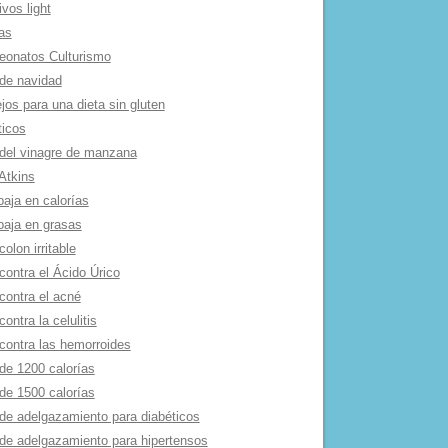
ivos light
as
onatos Culturismo
de navidad
os para una dieta sin gluten
ticos
 del vinagre de manzana
Atkins
baja en calorí­as
baja en grasas
colon irritable
contra el Ácido Úrico
contra el acné
contra la celulitis
 contra las hemorroides
de 1200 calorí­as
de 1500 calorí­as
 de adelgazamiento para diabéticos
 de adelgazamiento para hipertensos