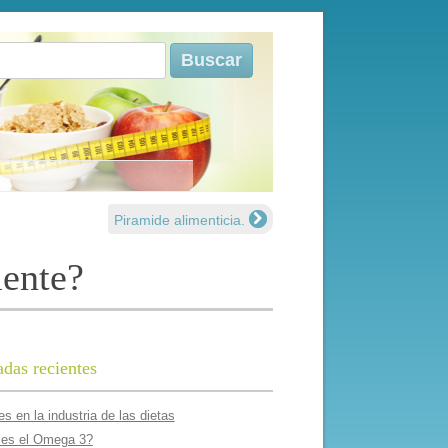
r:
Piramide alimenticia.
mente?
adas recientes
s en la industria de las dietas
es el Omega 3?