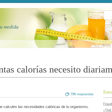
Busca
tu medida
tas calorí­as necesito diaria
Entr
798 respuestas
Fraude
 calcules las necesidades calóricas de tu organismo.
¿Qué 