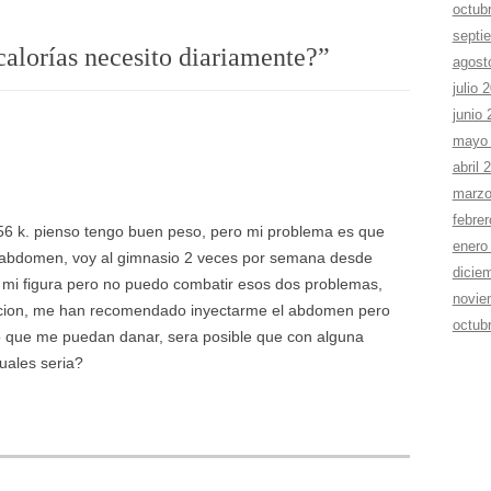
octub
septi
alorí­as necesito diariamente?
”
agost
julio 
junio
mayo
abril 
marzo
febre
56 k. pienso tengo buen peso, pero mi problema es que
enero
l abdomen, voy al gimnasio 2 veces por semana desde
dicie
 mi figura pero no puedo combatir esos dos problemas,
novie
acion, me han recomendado inyectarme el abdomen pero
octub
po que me puedan danar, sera posible que con alguna
uales seria?