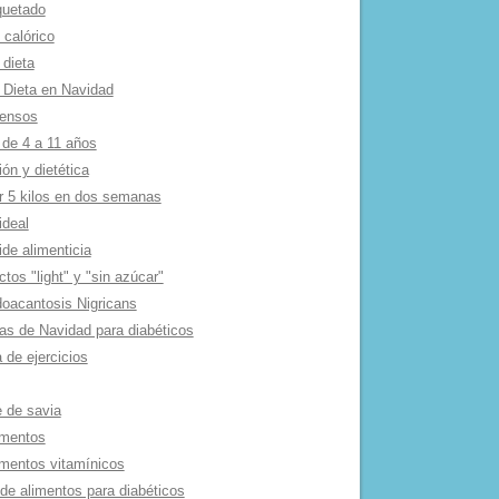
quetado
 calórico
 dieta
 Dieta en Navidad
tensos
 de 4 a 11 años
ión y dietética
r 5 kilos en dos semanas
ideal
de alimenticia
tos "light" y "sin azúcar"
oacantosis Nigricans
as de Navidad para diabéticos
 de ejercicios
e de savia
mentos
mentos vitamí­nicos
 de alimentos para diabéticos