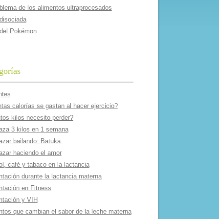
oblema de los alimentos ultraprocesados
 disociada
 del Pokémon
gorías
ntes
as calorí­as se gastan al hacer ejercicio?
tos kilos necesito perder?
aza 3 kilos en 1 semana
azar bailando: Batuka.
azar haciendo el amor
l, café y tabaco en la lactancia
ntación durante la lactancia materna
ntación en Fitness
ntación y VIH
ntos que cambian el sabor de la leche materna