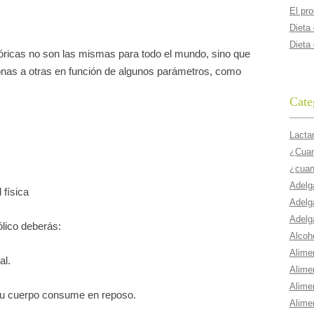
El pr
Dieta
Dieta
ricas no son las mismas para todo el mundo, sino que
nas a otras en función de algunos parámetros, como
Cate
Lacta
¿Cuant
¿cuan
Adelg
 física
Adelg
Adelg
ólico deberás:
Alcoho
Alime
al.
Alime
Alime
 tu cuerpo consume en reposo.
Alime