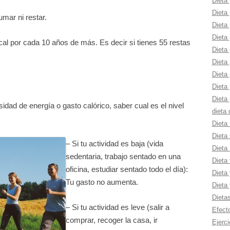
Dieta 
Dieta 
mar ni restar.
Dieta 
Dieta 
al por cada 10 años de más. Es decir si tienes 55 restas
Dieta
Dieta
Dieta 
Dieta
Dieta 
idad de energía o gasto calórico, saber cual es el nivel
dieta
Dieta 
Dieta 
– Si tu actividad es baja (vida
Dieta
sedentaria, trabajo sentado en una
Dieta
oficina, estudiar sentado todo el día):
Dieta 
Tu gasto no aumenta.
Dieta
Dieta
– Si tu actividad es leve (salir a
Efect
comprar, recoger la casa, ir
Ejerci