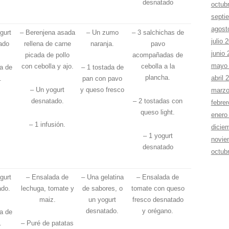
desnatado
octub
septi
agost
gurt
– Berenjena asada
– Un zumo
– 3 salchichas de
julio 
ado
rellena de carne
naranja.
pavo
junio
picada de pollo
acompañadas de
mayo
con cebolla y ajo.
cebolla a la
a de
– 1 tostada de
plancha.
abril 
.
pan con pavo
– Un yogurt
y queso fresco
marzo
desnatado.
– 2 tostadas con
febre
queso light.
enero
– 1 infusión.
dicie
– 1 yogurt
novie
desnatado
octub
gurt
– Ensalada de
– Una gelatina
– Ensalada de
ado.
lechuga, tomate y
de sabores, o
tomate con queso
maiz.
un yogurt
fresco desnatado
desnatado.
y orégano.
a de
.
– Puré de patatas