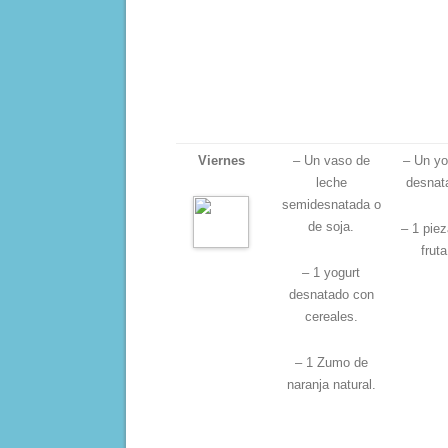
Viernes
– Un vaso de
– Un yo
leche
desnat
semidesnatada o
de soja.
– 1 piez
fruta
– 1 yogurt
desnatado con
cereales.
– 1 Zumo de
naranja natural.