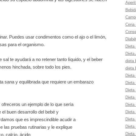
Aperit
Bebid
Campe
Cena 
Consej
inar. Puedes usar condimentos como el ajo o el limón,
Diabé
sas para el organismo.
Dieta
Dieta 
sal te ayudará a no retener tanto líquido, y el beber
dieta 
menos hinchada, sobre todo los pies.
dieta 
Dieta 
eta sana y equilibrada que requiere un embarazo
Dieta 
Dieta 
Dieta 
ofreceros un ejemplo de lo que sería
Dieta
el buen desarrollo del bebé y
Dieta 
Dieta 
rdamos que es imprescindible acudir a
Dieta
e las pruebas rutinarias y le explique
Dieta
o, calcio, ácido