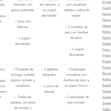
El eti
ado
hervidas con
de sabores, o
con zanahoria
Gasto
queso gratinado.
un yogurt
rallada y salsa de
Hacer
desnatado.
yogurt.
ieza
Hacer
ta.
– Arroz tres
Hiper
delicias.
– 2 tostadas de
Niños
pan con fiambre
Nutric
de pavo.
– 1 yogurt
Perde
desnatado.
– 1 yogurt
Peso 
desnatado
Pirámi
Produc
Pseud
umo.
– Ensalada de
– 3 galletas
– Espárragos
Recet
lechuga, cebolla,
integrales.
envueltos con
Rutina
pepino, tomate y
fiembre de pavo y
tada
Salud
zanahoria.
un queso fresco.
 con
– 1 zumo de
Sirop
queso
naranja.
o.
– Tortilla de
– 2 rebanadas de
Suple
patatas con pisto
pan tostado.
Suple
de tomate y
Tabla