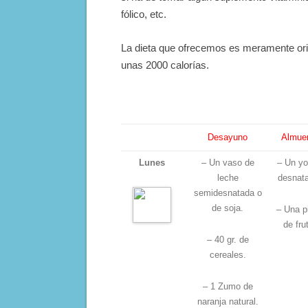
fólico, etc.
La dieta que ofrecemos es meramente orie
unas 2000 calorías.
Desayuno
Almue
Lunes
– Un vaso de
– Un yo
leche
desnat
semidesnatada o
de soja.
– Una p
de fru
– 40 gr. de
cereales.
– 1 Zumo de
naranja natural.