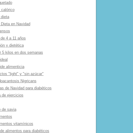
quetado
 calórico
 dieta
 Dieta en Navidad
tensos
 de 4 a 11 años
ión y dietética
r 5 kilos en dos semanas
ideal
de alimenticia
tos "light" y "sin azúcar"
oacantosis Nigricans
as de Navidad para diabéticos
 de ejercicios
e de savia
mentos
mentos vitamí­nicos
 de alimentos para diabéticos