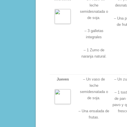
leche
desnat
semidesnatada o
de soja.
– Una p
de fru
– 3 galletas
integrales
– 1 Zumo de
naranja natural.
Jueves
– Un vaso de
– Un z
leche
semidesnatada o
– 1 tos
de soja.
de pan
pavo y 
– Una ensalada de
fresc
frutas.