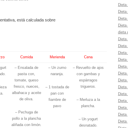
Dieta 
Dieta
Dieta 
ntativa, está calculada sobre
Dieta 
dieta 
Dieta
Dieta
Dieta 
rzo
Comida
Merienda
Cena
Dieta 
Dieta 
gurt
– Ensalada de
– Un zumo
– Revuelto de ajos
Dieta
ado.
pasta con,
naranja.
con gambas y
Dieta 
tomate, queso
espárragos
fresco, nueces,
trigueros.
Dieta 
ieza
– 1 tostada de
albahaca y aceite
ta.
pan con
Dieta 
de oliva.
fiambre de
– Merluza a la
Dieta 
pavo
plancha.
Dieta 
– Pechuga de
Dieta 
pollo a la plancha
– Un yogurt
Dieta 
aliñada con limón.
desnatado.