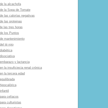
de la alcachofa
 de la Sopa de Tomate
de las calorí­as negativas
de las proteinas
de las tres horas
 de los Puntos
 de mantenimiento
del té rojo
diabética
disociativa
 embarazo y lactancia
en la insuficiecia renal crónica
en la tercera edad
equilibrada
hipocalórica
infantil
para celí­acos
para culturistas