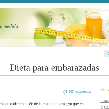
Busca
tu medida
¿C
Dieta para embarazadas
Entr
303 respuestas
Fraude
idar la alimentación de la mujer gestante, ya que es
¿Qué 