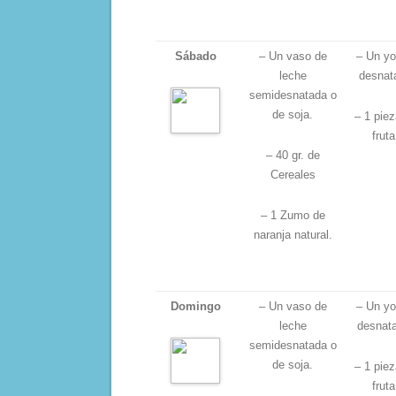
Sábado
– Un vaso de
– Un yo
leche
desnat
semidesnatada o
de soja.
– 1 piez
fruta
– 40 gr. de
Cereales
– 1 Zumo de
naranja natural.
Domingo
– Un vaso de
– Un yo
leche
desnat
semidesnatada o
de soja.
– 1 piez
fruta