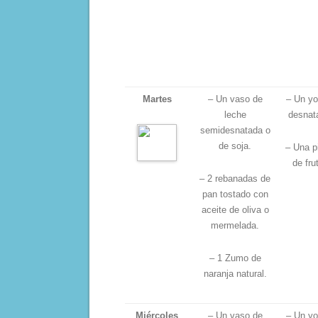
Martes
– Un vaso de
– Un yo
leche
desnat
semidesnatada o
de soja.
– Una p
de fru
– 2 rebanadas de
pan tostado con
aceite de oliva o
mermelada.
– 1 Zumo de
naranja natural.
Miércoles
– Un vaso de
– Un yo