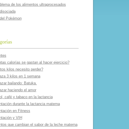
oblema de los alimentos ultraprocesados
 disociada
 del Pokémon
gorías
ntes
as calorí­as se gastan al hacer ejercicio?
tos kilos necesito perder?
aza 3 kilos en 1 semana
azar bailando: Batuka.
azar haciendo el amor
l, café y tabaco en la lactancia
ntación durante la lactancia materna
ntación en Fitness
ntación y VIH
ntos que cambian el sabor de la leche materna