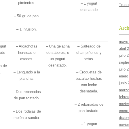
pimientos.
– 1 yogurt
Truco
desnatado
– 50 gr. de pan.
Arch
– 1 infusión.
mayo
gurt
– Alcachofas
– Una gelatina
– Salteado de
abril 
ado
hervidas o
de sabores, o
champiñones y
julio 
asadas.
un yogurt
setas.
septi
desnatado.
a de
julio 
.
– Lenguado a la
– Croquetas de
enero
plancha.
bacalao hechas
junio
con leche
marzo
desnatada.
– Dos rebanadas
febre
de pan tostado.
novie
– 2 rebanadas de
pan tostado.
enero
– Dos rodajas de
melón o sandia.
dicie
– 1 yogurt
novie