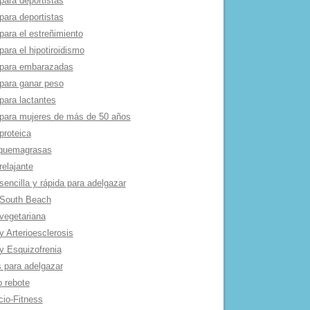
para deportistas
para deportistas
para el estreñimiento
para el hipotiroidismo
 para embarazadas
 para ganar peso
para lactantes
 para mujeres de más de 50 años
proteica
 quemagrasas
relajante
sencilla y rápida para adelgazar
 South Beach
 vegetariana
y Arterioesclerosis
 y Esquizofrenia
s para adelgazar
o rebote
cio-Fitness