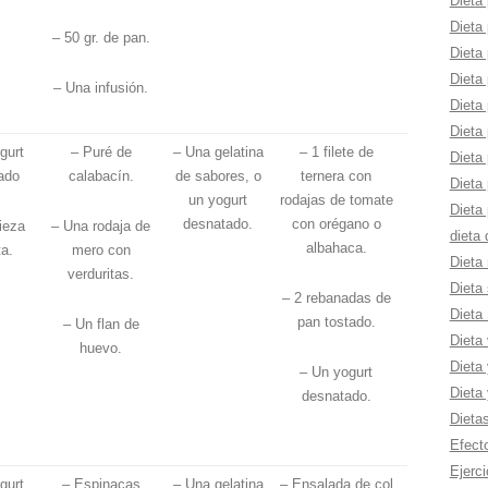
Dieta 
Dieta 
– 50 gr. de pan.
Dieta 
Dieta 
– Una infusión.
Dieta
Dieta
gurt
– Puré de
– Una gelatina
– 1 filete de
Dieta 
ado
calabacín.
de sabores, o
ternera con
Dieta
un yogurt
rodajas de tomate
Dieta 
desnatado.
con orégano o
ieza
– Una rodaja de
dieta
albahaca.
ta.
mero con
Dieta 
verduritas.
Dieta 
– 2 rebanadas de
Dieta
pan tostado.
– Un flan de
Dieta
huevo.
Dieta 
– Un yogurt
Dieta
desnatado.
Dieta
Efect
Ejerci
gurt
– Espinacas
– Una gelatina
– Ensalada de col