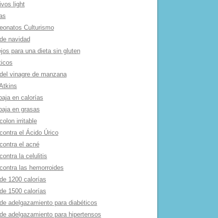
ivos light
as
onatos Culturismo
de navidad
os para una dieta sin gluten
ticos
 del vinagre de manzana
Atkins
baja en calorí­as
baja en grasas
colon irritable
contra el Ácido Úrico
contra el acné
contra la celulitis
 contra las hemorroides
de 1200 calorí­as
de 1500 calorí­as
 de adelgazamiento para diabéticos
 de adelgazamiento para hipertensos