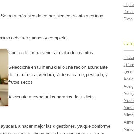
El pr
Dieta
. Se trata más bien de comer bien en cuanto a calidad
Dieta
arazo debe ser variada y completa.
Cate
Cocina de forma sencilla, evitando los fritos.
Lacta
¿Cuant
Selecciona en tu menú diario una ración abundante
¿cuan
de fruta fresca, verdura, lácteos, carne, pescado, y
Adelg
frutos secos.
Adelg
Adelg
Aficionate a respetar los horarios de tu dieta.
Alcoho
Alime
Alime
Alime
ayudará a hacer mejor las digestiones, ya que conforme
Alime
cido su espacio abdominal y las digestiones se hacen