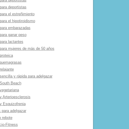
para deportistas
para deportistas
para el estreñimiento
para el hipotiroidismo
 para embarazadas
 para ganar peso
para lactantes
 para mujeres de más de 50 años
proteica
 quemagrasas
relajante
sencilla y rápida para adelgazar
 South Beach
 vegetariana
y Arterioesclerosis
 y Esquizofrenia
s para adelgazar
o rebote
cio-Fitness