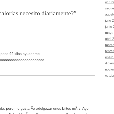
octub
septi
alorí­as necesito diariamente?
”
agost
julio 
junio
mayo
abril 
marzo
febre
eso peso 92 kilos ayudenme
enero
oooooooooooooooooooooor
dicie
novie
octub
da, pero me gustarÃ­a adelgazar unos kilitos mÃ¡s. Ago