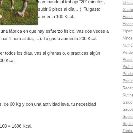
caminando al trabajo "20" minutos,
El eti
subir 6 pisos al día,…): Tu gasto
Gasto
aumenta 100 Kcal.
Hacer
Hacer
n una fábrica en que hay esfuerzo físico, vas dos veces a
Hiper
Niños
minar 1 hora al día, …): Tu gasto aumenta 200 Kcal.
Nutric
Perde
rer todos los días, vas al gimnasio, o practicas algún
Peso 
00 Kcal.
Pirámi
Produc
Pseud
Recet
Rutina
Salud
, de 60 Kg y con una actividad leve, tu necesidad
Sirop
Suple
Suple
100 = 1696 Kcal.
Tabla