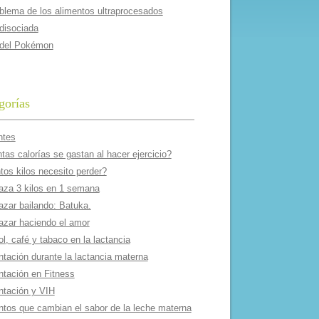
oblema de los alimentos ultraprocesados
 disociada
 del Pokémon
gorías
ntes
as calorí­as se gastan al hacer ejercicio?
tos kilos necesito perder?
aza 3 kilos en 1 semana
azar bailando: Batuka.
azar haciendo el amor
l, café y tabaco en la lactancia
ntación durante la lactancia materna
ntación en Fitness
ntación y VIH
ntos que cambian el sabor de la leche materna