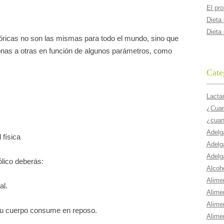
El pr
Dieta
Dieta
ricas no son las mismas para todo el mundo, sino que
nas a otras en función de algunos parámetros, como
Cate
Lacta
¿Cuant
¿cuan
Adelg
 física
Adelg
Adelg
ólico deberás:
Alcoho
Alime
al.
Alime
Alime
 tu cuerpo consume en reposo.
Alime