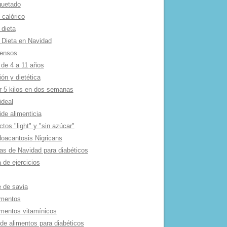
quetado
 calórico
 dieta
 Dieta en Navidad
tensos
 de 4 a 11 años
ión y dietética
r 5 kilos en dos semanas
ideal
de alimenticia
tos "light" y "sin azúcar"
oacantosis Nigricans
as de Navidad para diabéticos
 de ejercicios
e de savia
mentos
mentos vitamí­nicos
 de alimentos para diabéticos