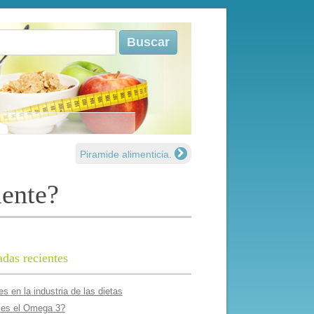
r:
Piramide alimenticia.
mente?
adas recientes
s en la industria de las dietas
es el Omega 3?