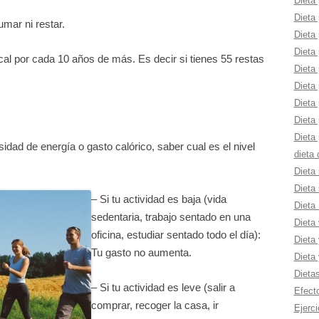
Dieta 
Dieta 
mar ni restar.
Dieta 
Dieta 
al por cada 10 años de más. Es decir si tienes 55 restas
Dieta
Dieta
Dieta 
Dieta
Dieta 
idad de energía o gasto calórico, saber cual es el nivel
dieta
Dieta 
Dieta 
– Si tu actividad es baja (vida
Dieta
sedentaria, trabajo sentado en una
Dieta
oficina, estudiar sentado todo el día):
Dieta 
Tu gasto no aumenta.
Dieta
Dieta
– Si tu actividad es leve (salir a
Efect
comprar, recoger la casa, ir
Ejerci