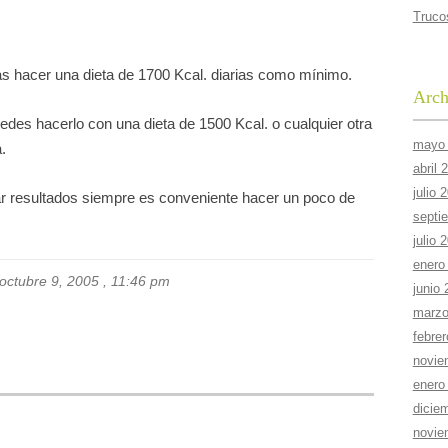
Truco
ás hacer una dieta de 1700 Kcal. diarias como mínimo.
Arch
uedes hacerlo con una dieta de 1500 Kcal. o cualquier otra
mayo
.
abril 
julio 
 resultados siempre es conveniente hacer un poco de
septi
julio 
enero
 octubre 9, 2005 , 11:46 pm
junio
marzo
febre
novie
enero
dicie
novie