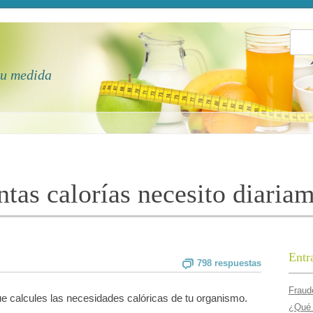
Busca
tu medida
tas calorí­as necesito diaria
Entr
798 respuestas
Fraude
 calcules las necesidades calóricas de tu organismo.
¿Qué 