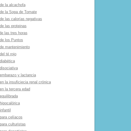
de la alcachofa
 de la Sopa de Tomate
de las calorí­as negativas
de las proteinas
de las tres horas
 de los Puntos
 de mantenimiento
del té rojo
diabética
disociativa
 embarazo y lactancia
en la insuficiecia renal crónica
en la tercera edad
equilibrada
hipocalórica
infantil
para celí­acos
para culturistas