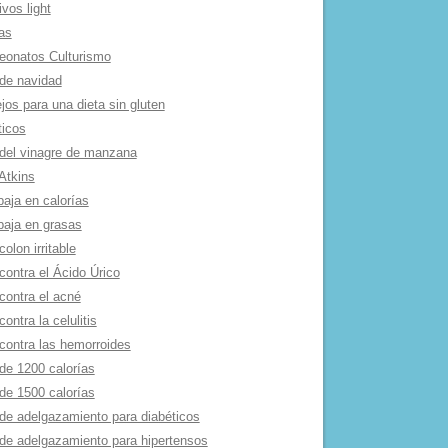
ivos light
as
onatos Culturismo
de navidad
os para una dieta sin gluten
ticos
 del vinagre de manzana
Atkins
baja en calorí­as
baja en grasas
colon irritable
contra el Ácido Úrico
contra el acné
contra la celulitis
 contra las hemorroides
de 1200 calorí­as
de 1500 calorí­as
 de adelgazamiento para diabéticos
 de adelgazamiento para hipertensos