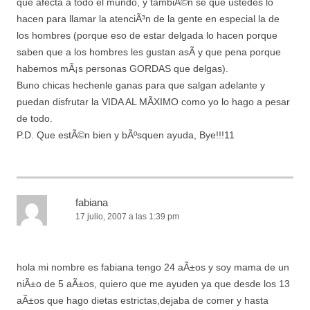
que afecta a todo el mundo, y tambiÃ©n se que ustedes lo
hacen para llamar la atenciÃ³n de la gente en especial la de
los hombres (porque eso de estar delgada lo hacen porque
saben que a los hombres les gustan asÃ­ y que pena porque
habemos mÃ¡s personas GORDAS que delgas).
Buno chicas hechenle ganas para que salgan adelante y
puedan disfrutar la VIDA AL MÃXIMO como yo lo hago a pesar
de todo.
P.D. Que estÃ©n bien y bÃºsquen ayuda, Bye!!!11
fabiana
17 julio, 2007 a las 1:39 pm
hola mi nombre es fabiana tengo 24 aÃ±os y soy mama de un
niÃ±o de 5 aÃ±os, quiero que me ayuden ya que desde los 13
aÃ±os que hago dietas estrictas,dejaba de comer y hasta