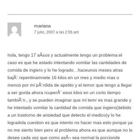
mariana
7 julio, 2007 a las 2:06 am
hola, tengo 17 aÃ±os y actualmente tengo un problema:el
caso es que he estado intentando vomitar las cantidades de
comida de ingiero y lo he logrado…haceunos meses atras
bajÃ¨ repentinamnete 16 kilos en un mes y medio mas o
menos por mi pÃ¨rdida de apetito y el temor que tengo a llegar
a ser gorda ahora rcuperÃ¨ esos kilos en un corto tiempo
tambiÃ¨n., y se pueden imaginar que mi temr es mas grande y
he intentado vomitar la cantidad de comida que ingiero(debido
a un trastorno de ansiedad que detecto el medico)y lo he
logradola cuestion es que intento no hacer mas esto porque ya
no me siento bien pero al problema ahora es que aunque no lo
desee cada vez que como asÃ¬ sea normal la porcionde