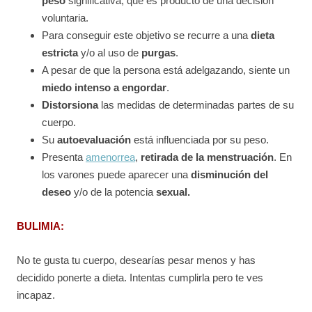
peso
significativa, que es producto de una decisión
voluntaria.
Para conseguir este objetivo se recurre a una
dieta
estricta
y/o al uso de
purgas
.
A pesar de que la persona está adelgazando, siente un
miedo intenso a engordar
.
Distorsiona
las medidas de determinadas partes de su
cuerpo.
Su
autoevaluación
está influenciada por su peso.
Presenta
amenorrea
,
retirada de la menstruación
. En
los varones puede aparecer una
disminución del
deseo
y/o de la potencia
sexual.
BULIMIA:
No te gusta tu cuerpo, desearías pesar menos y has
decidido ponerte a dieta. Intentas cumplirla pero te ves
incapaz.