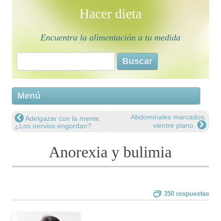
Hacer dieta
Encuentra la alimentación a tu medida
Buscar:
Saltar 
Menú
conten
Abdominales marcados,
Adelgazar con la mente.
Navegación de entradas
vientre plano.
¿Los nervios engordan?
Anorexia y bulimia
350 respuestas