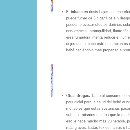
El
tabaco
en dosis bajas no tiene efec
puede fumar de 5 cigarrillos sin riesg
pueden provocar efectos dañinos sobr
nerviosismo, intranquilidad, llanto fác
eres fumadora intenta reducir el númer
dejes que el bebé esté en ambientes 
bebé haciéndolo más propenso a bronqu
Otras
drogas.
Tanto el consumo de he
perjudicial para la salud del bebé au
motivo es que estas sustancias pasan
sufra los mismos efectos que la madre
eso le hace mucho más vulnerable, po
más graves. Estas toxicomanías o há