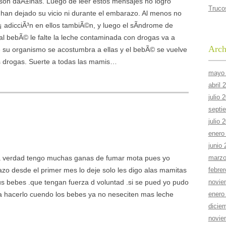
on daÃ±inas. Luego de leer estos mensajes no logro
Truco
han dejado su vicio ni durante el embarazo. Al menos no
 adicciÃ³n en ellos tambiÃ©n, y luego el sÃ­ndrome de
al bebÃ© le falte la leche contaminada con drogas va a
Arch
 su organismo se acostumbra a ellas y el bebÃ© se vuelve
as drogas. Suerte a todas las mamis…
mayo
abril 
julio 
septi
julio 
enero
junio
la verdad tengo muchas ganas de fumar mota pues yo
marzo
o desde el primer mes lo deje solo les digo alas mamitas
febre
us bebes .que tengan fuerza d voluntad .si se pued yo pudo
novie
 hacerlo cuendo los bebes ya no neseciten mas leche
enero
dicie
novie