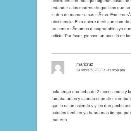
ocasiones creemos que algunas cosas no s
entender a las madres drogadictas que no 
le den de mamar a sus niÃ±os. Eso crearÃ¡
abstinencia. Esto quiere decir que cuando 
presentar sÃ­ntomas desagradables ya que
adicto. Por favor, piensen un poco lo de l
maricruz
24 febrero, 2008 a las 9:50 pm
hola tengo una beba de 2 meses imdio y 
fumaba antes y cuando supe de mi embaraz
que lo estan asiendo y y les dan pecho as
ustedes tambien ya habra mas tiempo para
materna