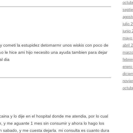
octub
septi
agost
julio 
junio
mayo
y cometi la estupidez detomarmr unos wiskis con poco de
abril 
±o le hice ami hijo necesito una ayuda tambien para dejar
marzo
l dia
febre
enero
dicie
novie
octub
na y lo dije en el hospital donde me atendia, por lo cual
en, y me aguante 1 mes sin consumir y ahora lo hago los
 sabado, y me cuesta dejarla. mi consulta es cuanto dura