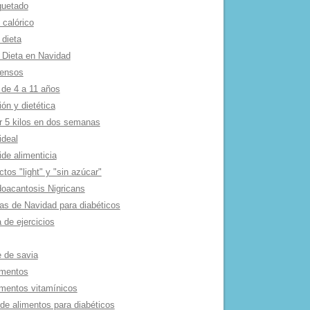
quetado
 calórico
 dieta
 Dieta en Navidad
tensos
 de 4 a 11 años
ión y dietética
r 5 kilos en dos semanas
ideal
de alimenticia
tos "light" y "sin azúcar"
oacantosis Nigricans
as de Navidad para diabéticos
 de ejercicios
e de savia
mentos
mentos vitamí­nicos
 de alimentos para diabéticos