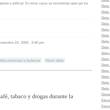
Dieta 
aterna o artificial. En estos casos se recomienda optar por los
Dieta 
Dieta 
Dieta 
Dieta
Dieta
Dieta 
Dieta
noviembre 10, 2005 , 9:40 pm
Dieta 
dieta
Dieta 
ieta embarazo y lactancia
Hacer dieta
Dieta 
Dieta
Dieta
Dieta 
Dieta
Dieta
afé, tabaco y drogas durante la
Efect
Ejerci