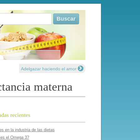
r:
Adelgazar haciendo el amor
actancia materna
adas recientes
s en la industria de las dietas
es el Omega 3?