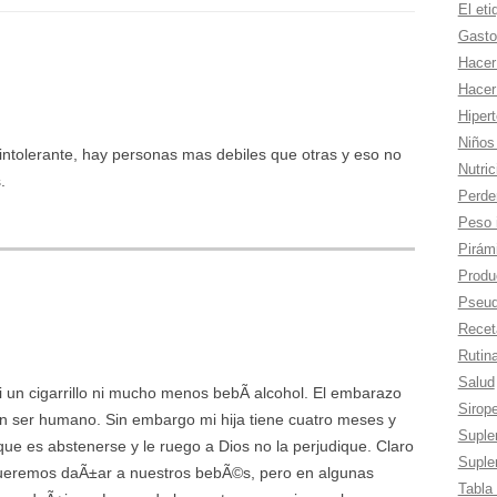
El eti
Gasto
Hacer
Hacer
Hiper
Niños
intolerante, hay personas mas debiles que otras y eso no
Nutric
.
Perde
Peso 
Pirámi
Produc
Pseud
Recet
Rutina
Salud
 un cigarrillo ni mucho menos bebÃ­ alcohol. El embarazo
Sirop
 un ser humano. Sin embargo mi hija tiene cuatro meses y
Suple
 que es abstenerse y le ruego a Dios no la perjudique. Claro
Suple
ueremos daÃ±ar a nuestros bebÃ©s, pero en algunas
Tabla