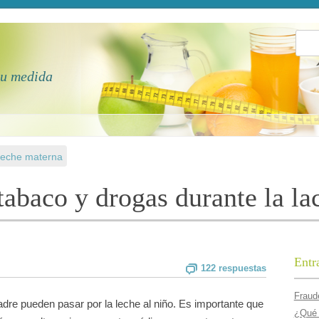
Busca
tu medida
 leche materna
tabaco y drogas durante la l
Entr
122 respuestas
Fraude
re pueden pasar por la leche al niño. Es importante que
¿Qué 