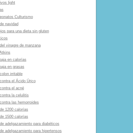
ivos light
as
onatos Culturismo
de navidad
os para una dieta sin gluten
ticos
 del vinagre de manzana
Atkins
baja en calorí­as
baja en grasas
colon irritable
contra el Ácido Úrico
contra el acné
contra la celulitis
 contra las hemorroides
de 1200 calorí­as
de 1500 calorí­as
 de adelgazamiento para diabéticos
 de adelgazamiento para hipertensos