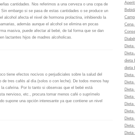
Aperit
ueñas cantidades. Nos referimos a una cerveza o una copa de
Bebid
l. Sin embargo si se pasa de estas cantidades o se produce un
Campe
 alcohol afecta el nivel de hormona prolactina, inhibiendo la
mamarias, además aunque el alcohol se elimina en pocas
Cena 
rma masiva, puede afectar al bebé, de tal forma que se dan
Consej
en lactantes hijos de madres alcoholicas.
Diabé
Dieta
Dieta 
dieta 
dieta 
 tiene efectos nocivos o perjudiciales sobre la salud del
Dieta 
 de tres cafés al día (solos o con leche). De todos menos hay
Dieta 
la cafeína. Por lo tanto si observas que el bebé está
Dieta 
sta nervioso, etc., procura tomar menos café o suprímelo
Dieta 
do supone una opción interesante ya que contiene un nivel
Dieta
Dieta 
Dieta 
Dieta
Dieta