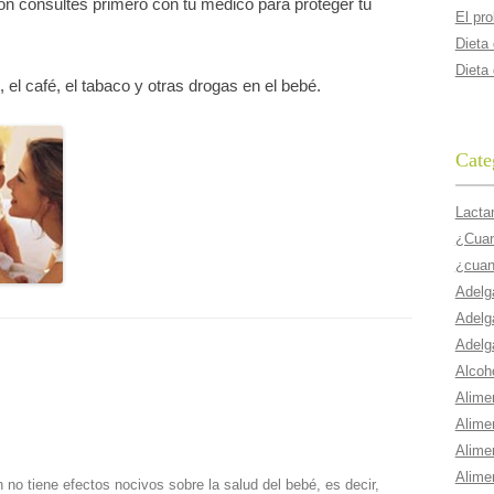
n consultes primero con tu médico para proteger tu
El pr
Dieta
Dieta
el café, el tabaco y otras drogas en el bebé.
Cate
Lacta
¿Cuant
¿cuan
Adelg
Adelg
Adelg
Alcoho
Alime
Alime
Alime
Alime
no tiene efectos nocivos sobre la salud del bebé, es decir,