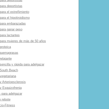
para deportistas
para deportistas
para el estreñimiento
para el hipotiroidismo
 para embarazadas
 para ganar peso
para lactantes
 para mujeres de más de 50 años
proteica
 quemagrasas
relajante
sencilla y rápida para adelgazar
 South Beach
 vegetariana
y Arterioesclerosis
 y Esquizofrenia
s para adelgazar
o rebote
cio-Fitness