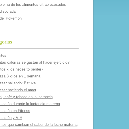
oblema de los alimentos ultraprocesados
 disociada
 del Pokémon
gorías
ntes
as calorí­as se gastan al hacer ejercicio?
tos kilos necesito perder?
aza 3 kilos en 1 semana
azar bailando: Batuka.
azar haciendo el amor
l, café y tabaco en la lactancia
ntación durante la lactancia materna
ntación en Fitness
ntación y VIH
ntos que cambian el sabor de la leche materna