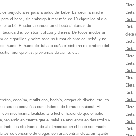
Dieta 
Dieta
tos perjudiciales para la salud del bebé. Es decir la madre
o para el bebé, sin embargo fumar más de 10 cigarrillos al día
Dieta 
e el bebé. Pueden aparecer en el bebé síntomas de
Dieta 
il, taquicardia, vómitos, cólicos y diarrea. De todos modos si
dieta 
o de cigarrillos y sobre todo no fumar delante del bebé, y no
Dieta
con humo. El humo del tabaco daña el sistema respiratorio del
Dieta
itis, bronquiolitis, problemas de asma, etc.
Dieta 
Dieta 
Dieta 
Dieta
Dieta 
Dieta 
Dieta 
roína, cocaína, marihuana, hachís, drogas de diseño, etc. es
nque sea en pequeñas cantidades o de forma ocasional. El
Dieta 
 con muchísima facilidad a la leche, haciendo que el bebé
Dieta 
, teniendo en cuenta que el bebé se encuentra en desarrollo y
Dieta 
r tanto los síndromes de abstinencias en el bebé son mucho
Dieta 
bitos de consumo de drogas son una contraindicación tajante