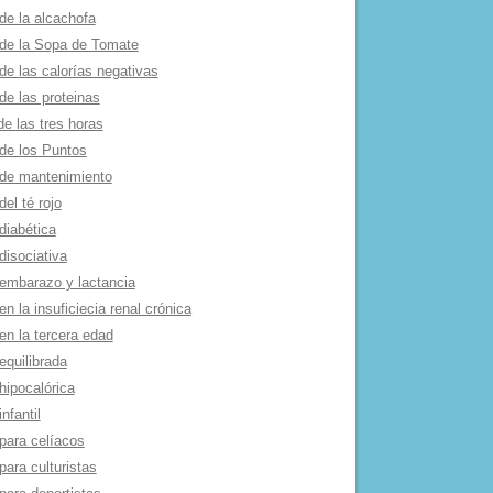
de la alcachofa
 de la Sopa de Tomate
de las calorí­as negativas
de las proteinas
de las tres horas
 de los Puntos
 de mantenimiento
del té rojo
diabética
disociativa
 embarazo y lactancia
en la insuficiecia renal crónica
en la tercera edad
equilibrada
hipocalórica
infantil
para celí­acos
para culturistas