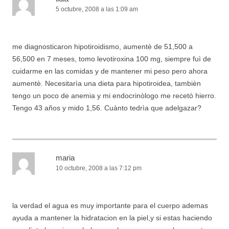
5 octubre, 2008 a las 1:09 am
me diagnosticaron hipotiroidismo, aumentè de 51,500 a
56,500 en 7 meses, tomo levotiroxina 100 mg, siempre fuì de
cuidarme en las comidas y de mantener mi peso pero ahora
aumentè. Necesitarìa una dieta para hipotiroidea, tambièn
tengo un poco de anemia y mi endocrinòlogo me recetò hierro.
Tengo 43 años y mido 1,56. Cuànto tedrìa que adelgazar?
maria
10 octubre, 2008 a las 7:12 pm
la verdad el agua es muy importante para el cuerpo ademas
ayuda a mantener la hidratacion en la piel,y si estas haciendo