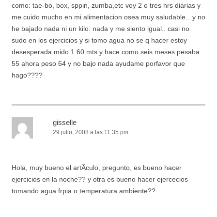
como: tae-bo, box, sppin, zumba,etc voy 2 o tres hrs diarias y
me cuido mucho en mi alimentacion osea muy saludable…y no
he bajado nada ni un kilo. nada y me siento igual.. casi no
sudo en los ejercicios y si tomo agua no se q hacer estoy
desesperada mido 1.60 mts y hace como seis meses pesaba
55 ahora peso 64 y no bajo nada ayudame porfavor que
hago????
gisselle
29 julio, 2008 a las 11:35 pm
Hola, muy bueno el artÃ­culo, pregunto, es bueno hacer
ejercicios en la noche?? y otra es bueno hacer ejercecios
tomando agua frpia o temperatura ambiente??