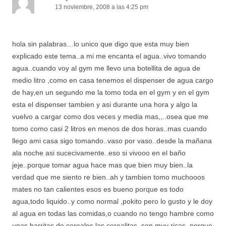
13 noviembre, 2008 a las 4:25 pm
hola sin palabras…lo unico que digo que esta muy bien
explicado este tema..a mi me encanta el agua..vivo tomando
agua..cuando voy al gym me llevo una botellita de agua de
medio litro ,como en casa tenemos el dispenser de agua cargo
de hay,en un segundo me la tomo toda en el gym y en el gym
esta el dispenser tambien y asi durante una hora y algo la
vuelvo a cargar como dos veces y media mas,,..osea que me
tomo como casi 2 litros en menos de dos horas..mas cuando
llego ami casa sigo tomando..vaso por vaso..desde la mañana
ala noche asi sucecivamente..eso si vivooo en el baño
jeje..porque tomar agua hace mas que bien muy bien..la
verdad que me siento re bien..ah y tambien tomo muchooos
mates no tan calientes esos es bueno porque es todo
agua,todo liquido..y como normal ,pokito pero lo gusto y le doy
al agua en todas las comidas,o cuando no tengo hambre como
unas barritas de cereales las cerealitas..son muy ricas..porque