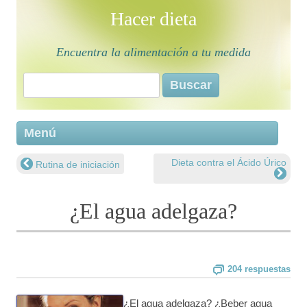
Hacer dieta
Encuentra la alimentación a tu medida
Buscar:
Saltar 
Menú
conten
Dieta contra el Ácido Úrico
Rutina de iniciación
Navegación de entradas
¿El agua adelgaza?
204 respuestas
¿El agua adelgaza? ¿Beber agua